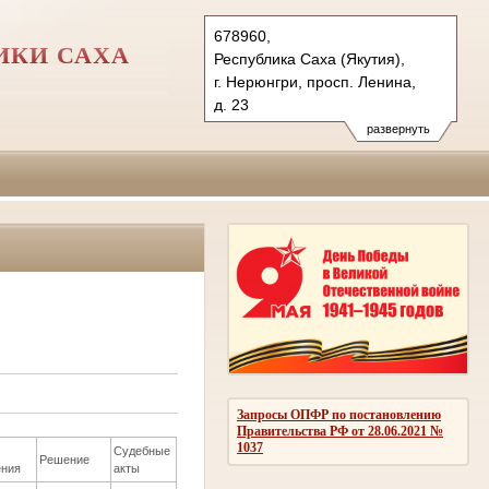
678960,
ИКИ САХА
Республика Саха (Якутия),
г. Нерюнгри, просп. Ленина,
д. 23
Тел.: (41147) 4-06-10
развернуть
nerungry.jak@sudrf.ru
Запросы ОПФР по постановлению
Правительства РФ от 28.06.2021 №
1037
Судебные
Решение
ния
акты