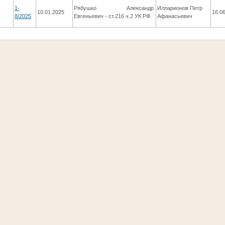
1-
Рябушко Александр
Илларионов Петр
10.01.2025
16.0
8/2025
Евгеньевич - ст.216 ч.2 УК РФ
Афанасьевич