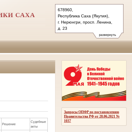
678960,
ИКИ САХА
Республика Саха (Якутия),
г. Нерюнгри, просп. Ленина,
д. 23
Тел.: (41147) 4-06-10
развернуть
nerungry.jak@sudrf.ru
Запросы ОПФР по постановлению
Правительства РФ от 28.06.2021 №
1037
Судебные
Решение
акты